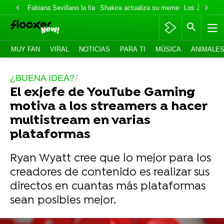
Fabiana Sevillano la lía
Shakira actualiza su meme
Los Jonas va
MUY FAN
VIRAL
NOTICIAS
PARA TI
MÚSICA
ANIMALE
¿BUENA IDEA?
El exjefe de YouTube Gaming
motiva a los streamers a hacer
multistream en varias
plataformas
Ryan Wyatt cree que lo mejor para los
creadores de contenido es realizar sus
directos en cuantas más plataformas
sean posibles mejor.