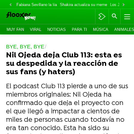
Fabiana Sevillano la lía
Shakira actualiza su meme
Los Jonas va
MUY FAN
VIRAL
NOTICIAS
PARA TI
MÚSICA
ANIMALE
BYE, BYE, BYE
Nil Ojeda deja Club 113: esta es
su despedida y la reacción de
sus fans (y haters)
El podcast Club 113 pierde a uno de sus
miembros originales: Nil Ojeda ha
confirmado que deja el proyecto con
el que llegó a impactar a cientos de
miles de personas cuando todavía no
era tan conocido. Esta ha sido su