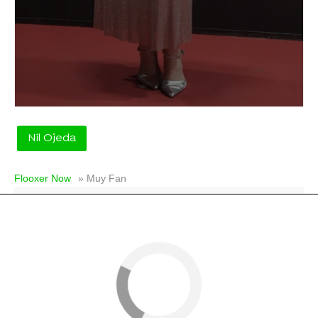
Nil Ojeda
Flooxer Now
» Muy Fan