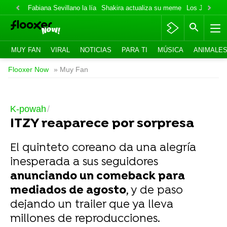
Fabiana Sevillano la lía
Shakira actualiza su meme
Los Jonas va
MUY FAN
VIRAL
NOTICIAS
PARA TI
MÚSICA
ANIMALE
Flooxer Now
» Muy Fan
K-powah
ITZY reaparece por sorpresa
El quinteto coreano da una alegría
inesperada a sus seguidores
anunciando un comeback para
mediados de agosto
, y de paso
dejando un trailer que ya lleva
millones de reproducciones.