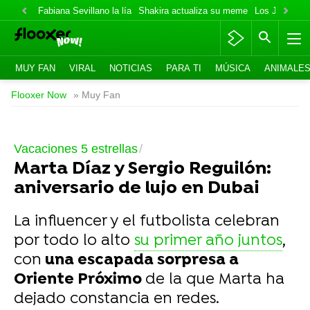
Fabiana Sevillano la lía
Shakira actualiza su meme
Los Jonas va
MUY FAN
VIRAL
NOTICIAS
PARA TI
MÚSICA
ANIMALE
Flooxer Now
» Muy Fan
Vacaciones 5 estrellas
Marta Díaz y Sergio Reguilón:
aniversario de lujo en Dubai
La influencer y el futbolista celebran
por todo lo alto
su primer año juntos
,
con
una escapada sorpresa a
Oriente Próximo
de la que Marta ha
dejado constancia en redes.