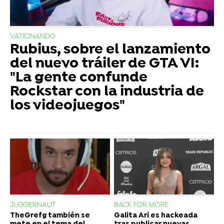
VATICINANDO
Rubius, sobre el lanzamiento
del nuevo tráiler de GTA VI:
"La gente confunde
Rockstar con la industria de
los videojuegos"
JUGGERNAUT
BACK FOR MORE
TheGrefg también se
Galita Ari es hackeada