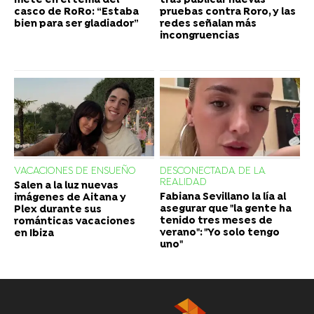
mete en el tema del
tras publicar nuevas
casco de RoRo: “Estaba
pruebas contra Roro, y las
bien para ser gladiador”
redes señalan más
incongruencias
VACACIONES DE ENSUEÑO
DESCONECTADA DE LA
REALIDAD
Salen a la luz nuevas
Fabiana Sevillano la lía al
imágenes de Aitana y
asegurar que "la gente ha
Plex durante sus
tenido tres meses de
románticas vacaciones
verano": "Yo solo tengo
en Ibiza
uno"