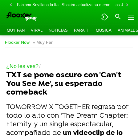
Fabiana Sevillano la lía
Shakira actualiza su meme
Los Jonas va
MUY FAN
VIRAL
NOTICIAS
PARA TI
MÚSICA
ANIMALE
Flooxer Now
» Muy Fan
¿No les ves?
TXT se pone oscuro con 'Can't
You See Me', su esperado
comeback
TOMORROW X TOGETHER regresa por
todo lo alto con 'The Dream Chapter:
Eternity' y un single espectacular,
acompañado de
un videoclip de lo