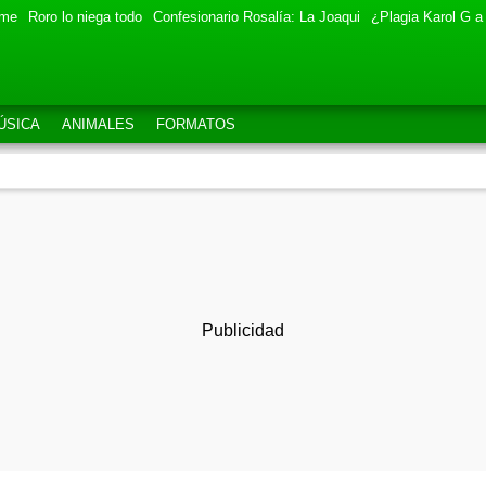
eme
Roro lo niega todo
Confesionario Rosalía: La Joaqui
¿Plagia Karol G a
ÚSICA
ANIMALES
FORMATOS