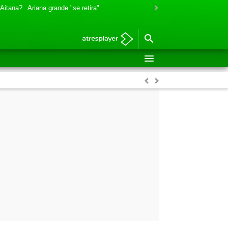
 Aitana?
Ariana grande "se retira"
Anterior
Siguiente