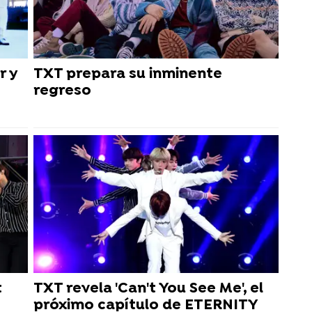
r y
TXT prepara su inminente
regreso
t
TXT revela 'Can't You See Me', el
próximo capítulo de ETERNITY