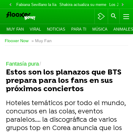
Fabiana Sevillano la lía
Shakira actualiza su meme
Los Jonas va
MUY FAN
VIRAL
NOTICIAS
PARA TI
MÚSICA
ANIMALE
Flooxer Now
» Muy Fan
Fantasía pura
Estos son los planazos que BTS
prepara para los fans en sus
próximos conciertos
Hoteles temáticos por todo el mundo,
concursos en las colas, eventos
paralelos.... la discográfica de varios
grupos top en Corea anuncia que los