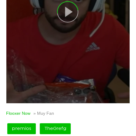
Flooxer Now
» Muy Fan
premios
TheGrefg