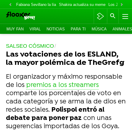
Fabiana Sevillano la lía
Shakira actualiza su meme
Los Jonas va
MUY FAN
VIRAL
NOTICIAS
PARA TI
MÚSICA
ANIMALE
SALSEO CÓSMICO
Las votaciones de los ESLAND,
la mayor polémica de TheGrefg
El organizador y máximo responsable
de los
premios a los streamers
comparte los porcentajes de voto en
cada categoría y se arma la de dios en
redes sociales.
Polispol entró al
debate para poner paz
con unas
sugerencias importadas de los Goya.