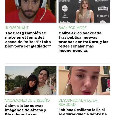
JUGGERNAUT
BACK FOR MORE
TheGrefg también se
Galita Ari es hackeada
mete en el tema del
tras publicar nuevas
casco de RoRo: “Estaba
pruebas contra Roro, y las
bien para ser gladiador”
redes señalan más
incongruencias
VACACIONES DE ENSUEÑO
DESCONECTADA DE LA
REALIDAD
Salen a la luz nuevas
Fabiana Sevillano la lía al
imágenes de Aitana y
asegurar que "la gente ha
Plex durante sus