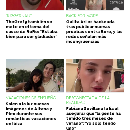
JUGGERNAUT
BACK FOR MORE
TheGrefg también se
Galita Ari es hackeada
mete en el tema del
tras publicar nuevas
casco de RoRo: “Estaba
pruebas contra Roro, y las
bien para ser gladiador”
redes señalan más
incongruencias
VACACIONES DE ENSUEÑO
DESCONECTADA DE LA
REALIDAD
Salen a la luz nuevas
Fabiana Sevillano la lía al
imágenes de Aitana y
asegurar que "la gente ha
Plex durante sus
tenido tres meses de
románticas vacaciones
verano": "Yo solo tengo
en Ibiza
uno"