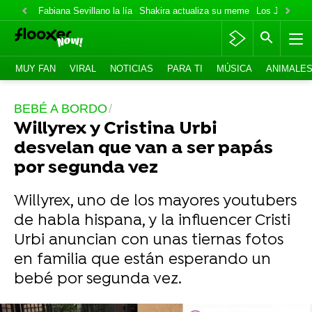
Fabiana Sevillano la lía
Shakira actualiza su meme
Los Jonas va
MUY FAN
VIRAL
NOTICIAS
PARA TI
MÚSICA
ANIMALE
BEBÉ A BORDO
Willyrex y Cristina Urbi
desvelan que van a ser papás
por segunda vez
Willyrex, uno de los mayores youtubers
de habla hispana, y la influencer Cristi
Urbi anuncian con unas tiernas fotos
en familia que están esperando un
bebé por segunda vez.