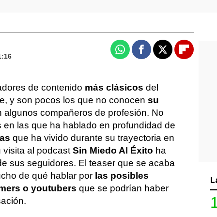
Whatsapp
Facebook
X
Flipboa
1:16
eadores de contenido
más clásicos
del
e, y son pocos los que no conocen
su
 algunos compañeros de profesión. No
 en las que ha hablado en profundidad de
vas
que ha vivido durante su trayectoria en
 visita al podcast
Sin Miedo Al Éxito
ha
 de sus seguidores. El teaser que se acaba
ucho de qué hablar por
las posibles
L
eamers o youtubers
que se podrían haber
ación.