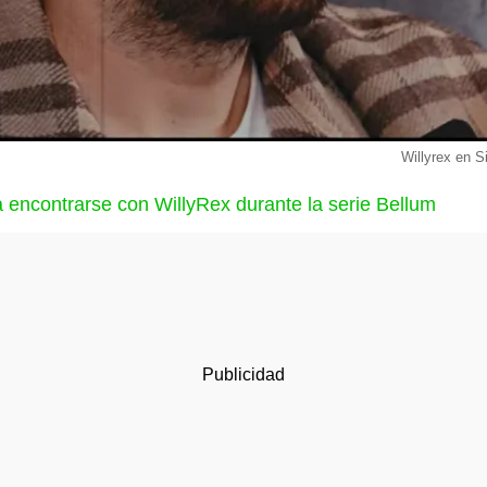
Willyrex en S
a encontrarse con WillyRex durante la serie Bellum