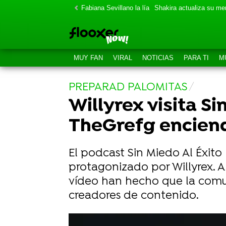
Fabiana Sevillano la lía
Shakira actualiza su m
MUY FAN
VIRAL
NOTICIAS
PARA TI
M
PREPARAD PALOMITAS
Willyrex visita Si
TheGrefg enciend
El podcast Sin Miedo Al Éxito
protagonizado por Willyrex. A
vídeo han hecho que la comu
creadores de contenido.