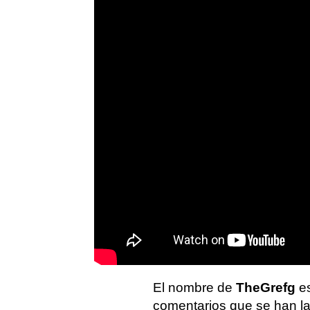
El nombre de
TheGrefg
es
comentarios que se han l