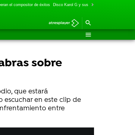
eran el compositor de éxitos
Disco Karol G y sus colaboraciones
Aitana y
labras sobre
odio, que estará
o escuchar en este clip de
nfrentamiento entre