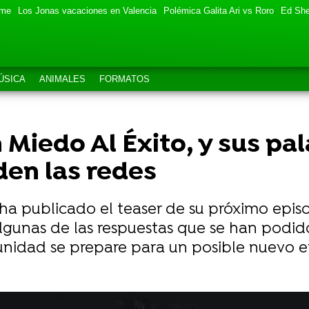
eme
Los Jonas vacaciones en Valencia
Polémica Galita Ari vs Roro
Ed She
ÚSICA
ANIMALES
FORMATOS
n Miedo Al Éxito, y sus pa
en las redes
 ha publicado el teaser de su próximo epis
lgunas de las respuestas que se han podid
nidad se prepare para un posible nuevo e