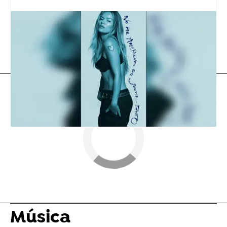
Leo Messi
Flooxer Now
» Música
Música