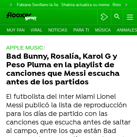
Fabiana Sevillano la lía
Shakira actualiza su meme
Roro lo niega
MUY FAN
VIRAL
NOTICIAS
PARA TI
MÚSICA
ANIMALE
APPLE MUSIC
Bad Bunny, Rosalía, Karol G y
Peso Pluma en la playlist de
canciones que Messi escucha
antes de los partidos
El futbolista del Inter Miami Lionel
Messi publicó la lista de reproducción
para los días de partido con las
canciones que escucha antes de saltar
al campo, entre los que están Bad