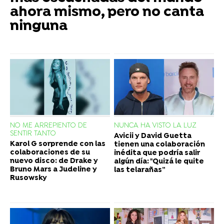
ahora mismo, pero no canta
ninguna
NO ME ARREPIENTO DE
NUNCA HA VISTO LA LUZ
SENTIR TANTO
Avicii y David Guetta
Karol G sorprende con las
tienen una colaboración
colaboraciones de su
inédita que podría salir
nuevo disco: de Drake y
algún día: "Quizá le quite
Bruno Mars a Judeline y
las telarañas”
Rusowsky