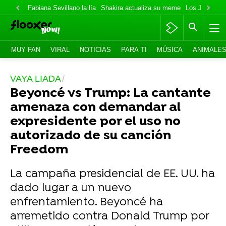
Fabiana Sevillano la lía
Shakira actualiza su meme
Los Jonas va
MUY FAN
VIRAL
NOTICIAS
PARA TI
MÚSICA
ANIMALE
VAYA LIADA
Beyoncé vs Trump: La cantante
amenaza con demandar al
expresidente por el uso no
autorizado de su canción
Freedom
La campaña presidencial de EE. UU. ha
dado lugar a un nuevo
enfrentamiento. Beyoncé ha
arremetido contra Donald Trump por