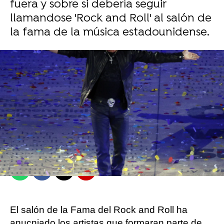
fuera y sobre si debería seguir
llamandose 'Rock and Roll' al salón de
la fama de la música estadounidense.
Juan Ceñal
Publicado:
03 de mayo de 2023, 18:40
Whatsapp
Facebook
X
Flipboard
El salón de la Fama del Rock and Roll ha
anucniado los artistas que formaran parte de