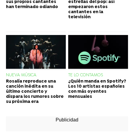
sus propios cantantes
estrellas del pop: así
han terminado odiando
empezaron estos
cantantes en la
televisión
NUEVA MÚSICA
TE LO CONTAMOS
Rosalía reproduce una
¿Quién manda en Spotify?
canción inédita en su
Los 10 artistas españoles
último concierto y
con más oyentes
dispara los rumores sobre
mensuales
su próxima era