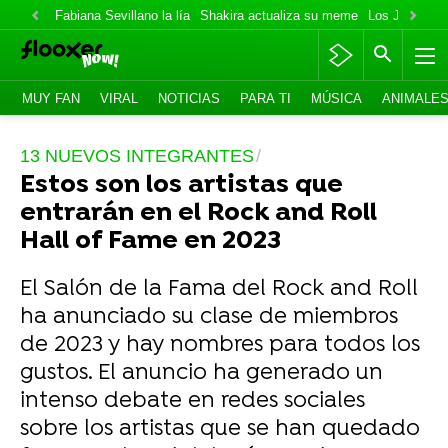
Fabiana Sevillano la lía
Shakira actualiza su meme
Los Jonas va
MUY FAN
VIRAL
NOTICIAS
PARA TI
MÚSICA
ANIMALE
13 NUEVOS INTEGRANTES
Estos son los artistas que
entrarán en el Rock and Roll
Hall of Fame en 2023
El Salón de la Fama del Rock and Roll
ha anunciado su clase de miembros
de 2023 y hay nombres para todos los
gustos. El anuncio ha generado un
intenso debate en redes sociales
sobre los artistas que se han quedado