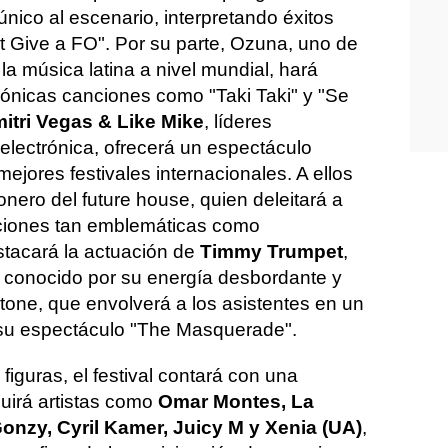
 único al escenario, interpretando éxitos
 Give a FO". Por su parte, Ozuna, uno de
la música latina a nivel mundial, hará
icónicas canciones como "Taki Taki" y "Se
itri Vegas & Like Mike
, líderes
 electrónica, ofrecerá un espectáculo
mejores festivales internacionales. A ellos
ionero del future house, quien deleitará a
cciones tan emblemáticas como
tacará la actuación de
Timmy Trumpet
,
o conocido por su energía desbordante y
tone, que envolverá a los asistentes en un
 su espectáculo "The Masquerade".
iguras, el festival contará con una
luirá artistas como
Omar Montes, La
Gonzy, Cyril Kamer, Juicy M y Xenia (UA)
,