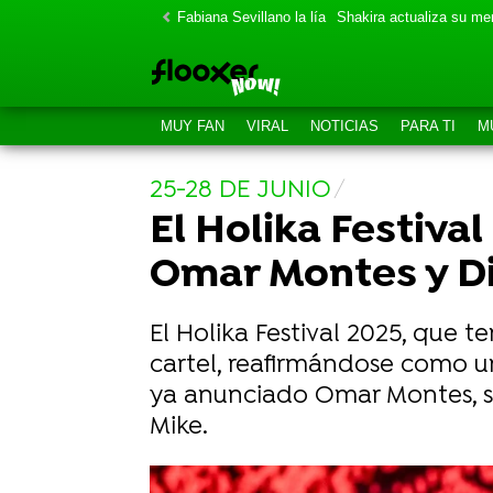
Fabiana Sevillano la lía
Shakira actualiza su m
MUY FAN
VIRAL
NOTICIAS
PARA TI
M
25-28 DE JUNIO
El Holika Festiva
Omar Montes y Di
El Holika Festival 2025, que t
cartel, reafirmándose como un
ya anunciado Omar Montes, se
Mike.