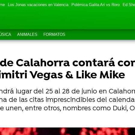
eme
Los Jonas vacaciones en Valencia
Polémica Galita Ari vs Roro
Ed She
ÚSICA
ANIMALES
FORMATOS
l de Calahorra contará co
mitri Vegas & Like Mike
endrá lugar del 25 al 28 de junio en Calahor
a de las citas imprescindibles del calendar
 unen, entre otros, nombres como Duki, Oz