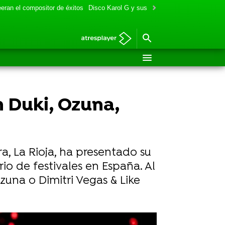
eran el compositor de éxitos
Disco Karol G y sus colaboraciones
Aitana y
n Duki, Ozuna,
ra, La Rioja, ha presentado su
io de festivales en España. Al
una o Dimitri Vegas & Like