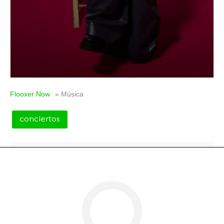
Flooxer Now
» Música
conciertos