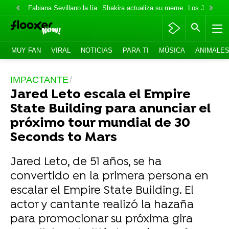
Fabiana Sevillano la lía
Shakira actualiza su meme
Los Jonas va
MUY FAN
VIRAL
NOTICIAS
PARA TI
MÚSICA
ANIMALE
IMPACTANTE
Jared Leto escala el Empire
State Building para anunciar el
próximo tour mundial de 30
Seconds to Mars
Jared Leto, de 51 años, se ha
convertido en la primera persona en
escalar el Empire State Building. El
actor y cantante realizó la hazaña
para promocionar su próxima gira