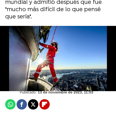
mundial y admitió después que fue
"mucho más difícil de lo que pensé
que sería".
Green Day actuaran en España en 2024 en O
Son Do Camiño y Road to Río Babel
Juan Ceñal
Publicado:
13 de noviembre de 2023, 11:03
Whatsapp
Facebook
X
Flipboard