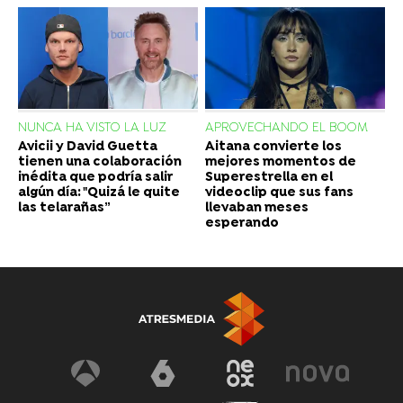
NUNCA HA VISTO LA LUZ
APROVECHANDO EL BOOM
Avicii y David Guetta
Aitana convierte los
tienen una colaboración
mejores momentos de
inédita que podría salir
Superestrella en el
algún día: "Quizá le quite
videoclip que sus fans
las telarañas”
llevaban meses
esperando