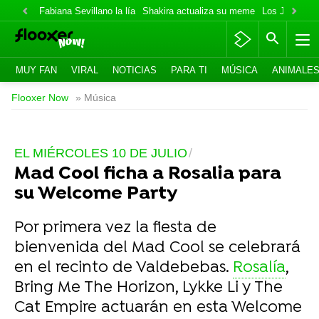
Fabiana Sevillano la lía
Shakira actualiza su meme
Los Jonas va
MUY FAN
VIRAL
NOTICIAS
PARA TI
MÚSICA
ANIMALE
Flooxer Now
» Música
EL MIÉRCOLES 10 DE JULIO
Mad Cool ficha a Rosalia para
su Welcome Party
Por primera vez la fiesta de
bienvenida del Mad Cool se celebrará
en el recinto de Valdebebas.
Rosalía
,
Bring Me The Horizon, Lykke Li y The
Cat Empire actuarán en esta Welcome