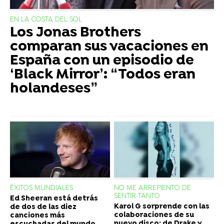
EN LA COSTA DEL SOL
Los Jonas Brothers
comparan sus vacaciones en
España con un episodio de
‘Black Mirror’: “Todos eran
holandeses”
ÉXITOS MUNDIALES
NO ME ARREPIENTO DE
SENTIR TANTO
Ed Sheeran está detrás
Karol G sorprende con las
de dos de las diez
colaboraciones de su
canciones más
nuevo disco: de Drake y