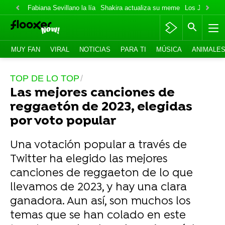
Fabiana Sevillano la lía
Shakira actualiza su meme
Los Jonas va
MUY FAN
VIRAL
NOTICIAS
PARA TI
MÚSICA
ANIMALE
TOP DE LO TOP
Las mejores canciones de
reggaetón de 2023, elegidas
por voto popular
Una votación popular a través de
Twitter ha elegido las mejores
canciones de reggaeton de lo que
llevamos de 2023, y hay una clara
ganadora. Aun así, son muchos los
temas que se han colado en este