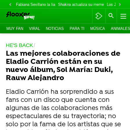
Fabiana Sevillano la lía
Shakira actualiza su meme
Los Jonas va
MUY FAN
VIRAL
NOTICIAS
PARA TI
MÚSICA
ANIMALE
HE'S BACK
Las mejores colaboraciones de
Eladio Carrión están en su
nuevo álbum, Sol María: Duki,
Rauw Alejandro
Eladio Carrión ha sorprendido a sus
fans con un disco que cuenta con
algunas de las colaboraciones más
espectaculares de su trayectoria; no
solo por la fama de los artistas que se