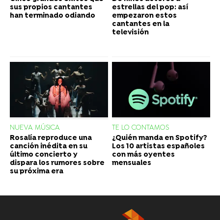
sus propios cantantes
estrellas del pop: así
han terminado odiando
empezaron estos
cantantes en la
televisión
NUEVA MÚSICA
TE LO CONTAMOS
Rosalía reproduce una
¿Quién manda en Spotify?
canción inédita en su
Los 10 artistas españoles
último concierto y
con más oyentes
dispara los rumores sobre
mensuales
su próxima era