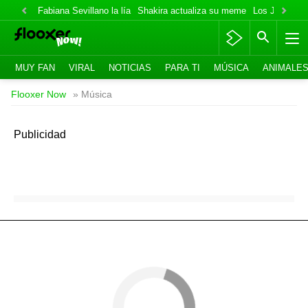
Fabiana Sevillano la lía
Shakira actualiza su meme
Los Jonas va
MUY FAN
VIRAL
NOTICIAS
PARA TI
MÚSICA
ANIMALE
Flooxer Now
» Música