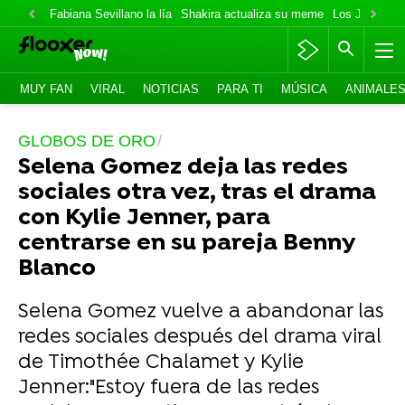
Fabiana Sevillano la lía
Shakira actualiza su meme
Los Jonas va
MUY FAN
VIRAL
NOTICIAS
PARA TI
MÚSICA
ANIMALE
GLOBOS DE ORO
Selena Gomez deja las redes
sociales otra vez, tras el drama
con Kylie Jenner, para
centrarse en su pareja Benny
Blanco
Selena Gomez vuelve a abandonar las
redes sociales después del drama viral
de Timothée Chalamet y Kylie
Jenner:"Estoy fuera de las redes