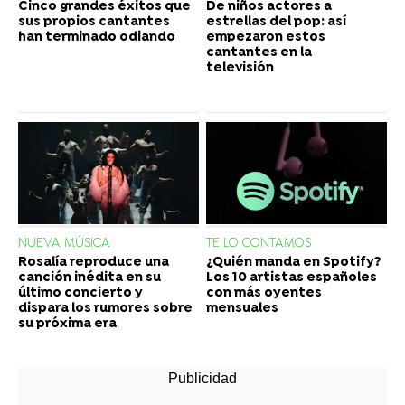
Cinco grandes éxitos que
De niños actores a
sus propios cantantes
estrellas del pop: así
han terminado odiando
empezaron estos
cantantes en la
televisión
NUEVA MÚSICA
TE LO CONTAMOS
Rosalía reproduce una
¿Quién manda en Spotify?
canción inédita en su
Los 10 artistas españoles
último concierto y
con más oyentes
dispara los rumores sobre
mensuales
su próxima era