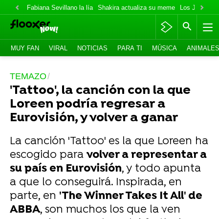
Fabiana Sevillano la lía
Shakira actualiza su meme
Los Jonas va
MUY FAN
VIRAL
NOTICIAS
PARA TI
MÚSICA
ANIMALE
TEMAZO
'Tattoo', la canción con la que
Loreen podría regresar a
Eurovisión, y volver a ganar
La canción 'Tattoo' es la que Loreen ha
escogido para
volver a representar a
su país en Eurovisión
, y todo apunta
a que lo conseguirá. Inspirada, en
parte, en
'The Winner Takes It All' de
ABBA
, son muchos los que la ven