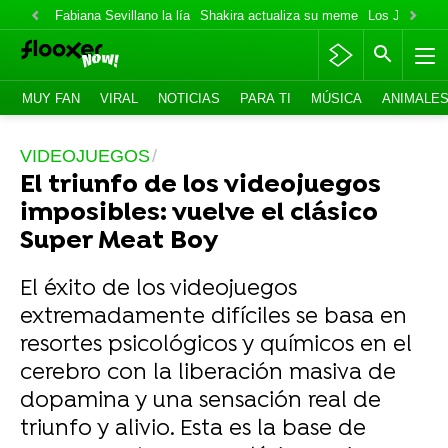
Fabiana Sevillano la lía
Shakira actualiza su meme
Los Jonas va
MUY FAN
VIRAL
NOTICIAS
PARA TI
MÚSICA
ANIMALE
VIDEOJUEGOS
El triunfo de los videojuegos
imposibles: vuelve el clásico
Super Meat Boy
El éxito de los videojuegos
extremadamente difíciles se basa en
resortes psicológicos y químicos en el
cerebro con la liberación masiva de
dopamina y una sensación real de
triunfo y alivio. Esta es la base de