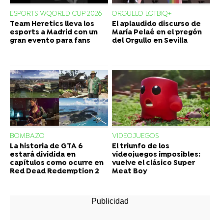
ESPORTS WQORLD CUP 2026
ORGULLO LGTBIQ+
Team Heretics lleva los
El aplaudido discurso de
esports a Madrid con un
María Pelaé en el pregón
gran evento para fans
del Orgullo en Sevilla
BOMBAZO
VIDEOJUEGOS
La historia de GTA 6
El triunfo de los
estará dividida en
videojuegos imposibles:
capítulos como ocurre en
vuelve el clásico Super
Red Dead Redemption 2
Meat Boy