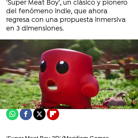
‘Super Meat Boy’, un clásico y pionero
del fenómeno indie, que ahora
regresa con una propuesta inmersiva
en 3 dimensiones.
EFE
EFE
Publicado:
26 de junio de 2026, 12:27
Whatsapp
Facebook
X
Flipboard