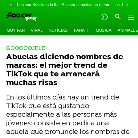
Fabiana Sevillano la lía
Shakira actualiza su meme
Los Jonas va
MUY FAN
VIRAL
NOTICIAS
PARA TI
MÚSICA
ANIMALE
GOOOOOJELE
Abuelas diciendo nombres de
marcas: el mejor trend de
TikTok que te arrancará
muchas risas
En los últimos días hay un trend de
TikTok que está gustando
especialmente a las personas más
jóvenes: consiste en pedir a una
abuela que pronuncie los nombres de