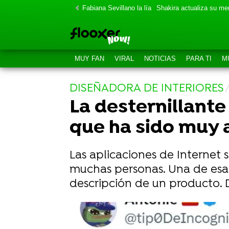
Fabiana Sevillano la lía
Shakira actualiza su m
MUY FAN
VIRAL
NOTICIAS
PARA TI
M
DISEÑADORA DE INTERIORES
La desternillante
que ha sido muy 
Las aplicaciones de Internet 
muchas personas. Una de esa
descripción de un producto. D
Un profesor de 1º de la ESO hace 