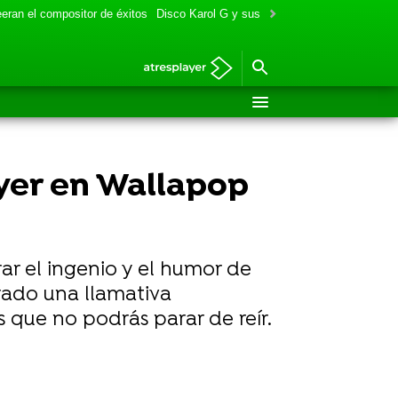
eran el compositor de éxitos
Disco Karol G y sus colaboraciones
Aitana y
ryer en Wallapop
ar el ingenio y el humor de
ado una llamativa
 que no podrás parar de reír.
ate