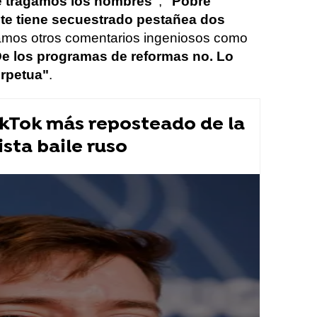
e tragamos los hombres"
,
"Pobre
a te tiene secuestrado pestañea dos
mos otros comentarios ingeniosos como
De los programas de reformas no. Lo
erpetua"
.
ikTok más reposteado de la
ista baile ruso