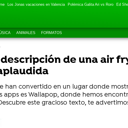
eme
Los Jonas vacaciones en Valencia
Polémica Galita Ari vs Roro
Ed She
ÚSICA
ANIMALES
FORMATOS
 descripción de una air f
aplaudida
se han convertido en un lugar donde mostr
s apps es Wallapop, donde hemos encontr
escubre este gracioso texto, te advertimos
este experimento en un examen y genera un intenso deb