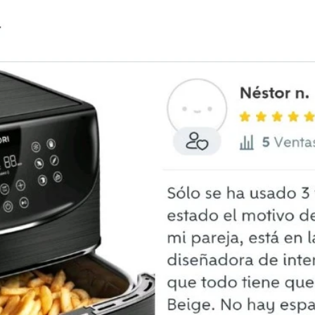
Whatsapp
Facebook
X
Flipboa
do en un lugar donde no solo podemos
comprar, sino también
comentarios y