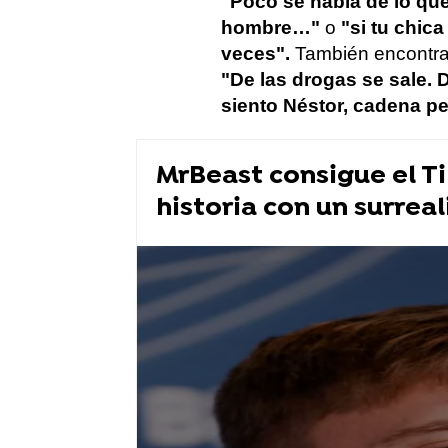
"Poco se habla de lo qu
hombre…"
o
"si tu chic
veces".
También encontra
"De las drogas se sale. 
siento Néstor, cadena p
MrBeast consigue el T
historia con un surreal