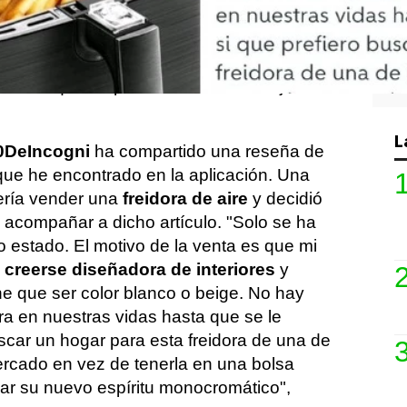
stra atención
. Hace unos días te
ación de dos usuarios de Wallapop que
nuncia
, y hoy te presentamos otro curioso
 reseña que ha provocado una carcajada a
L
0DeIncogni
ha compartido una reseña de
ue he encontrado en la aplicación. Una
ería vender una
freidora de aire
y decidió
 acompañar a dicho artículo. "Solo se ha
 estado. El motivo de la venta es que mi
 creerse diseñadora de interiores
y
ne que ser color blanco o beige. No hay
ra en nuestras vidas hasta que se le
uscar un hogar para esta freidora de una de
rcado en vez de tenerla en una bolsa
ar su nuevo espíritu monocromático",