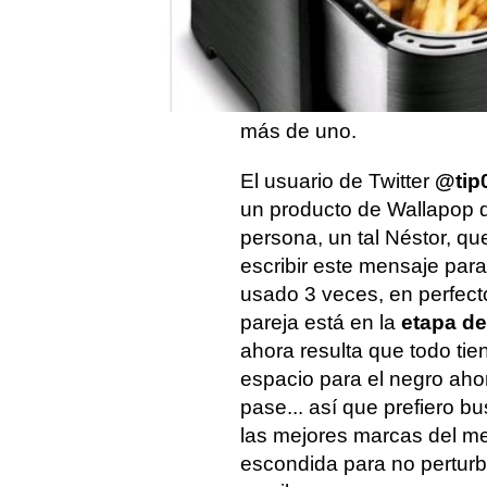
mensajes que llaman nue
hablábamos de la
convers
acaba en amenaza de de
caso, esta vez sobre una
más de uno.
El usuario de Twitter
@tip
un producto de Wallapop q
persona, un tal Néstor, qu
escribir este mensaje para
usado 3 veces, en perfecto
pareja está en la
etapa de
ahora resulta que todo tie
espacio para el negro aho
pase... así que prefiero b
las mejores marcas del me
escondida para no perturb