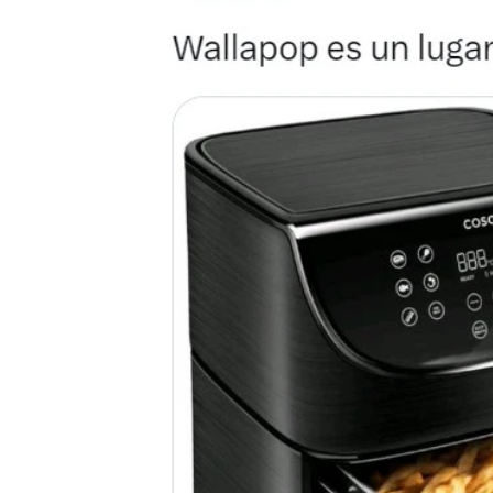
María Ibernón
Publicado:
05 de mayo de 2024, 12:03
Wallapop
se ha converti
encontrar productos para 