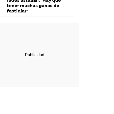
redes estallan: "Hay que
tener muchas ganas de
fastidiar"