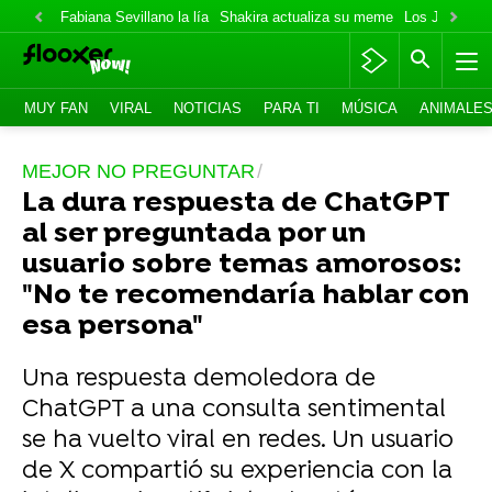
Fabiana Sevillano la lía
Shakira actualiza su meme
Los Jonas va
MUY FAN
VIRAL
NOTICIAS
PARA TI
MÚSICA
ANIMALE
MEJOR NO PREGUNTAR
La dura respuesta de ChatGPT
al ser preguntada por un
usuario sobre temas amorosos:
"No te recomendaría hablar con
esa persona"
Una respuesta demoledora de
ChatGPT a una consulta sentimental
se ha vuelto viral en redes. Un usuario
de X compartió su experiencia con la