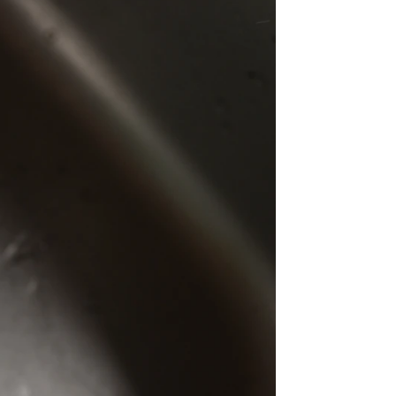
nse
rd