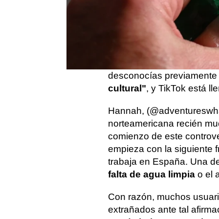
Vivir en otro país es toda
periodo de tiempo en el q
depende de donde estés, t
En Internet, ese shock ini
costumbres o característic
desconocías previamente 
cultural"
, y TikTok está l
Hannah, (@adventureswha
norteamericana recién mud
comienzo de este controver
empieza con la siguiente 
trabaja en España. Una de
falta de agua limpia
o el 
Con razón, muchos usuar
extrañados ante tal afirma