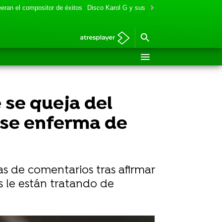
eran el compositor de éxitos
Disco Karol G y sus colaboraciones
Aitana y
 se queja del
use enferma de
s de comentarios tras afirmar
 le están tratando de