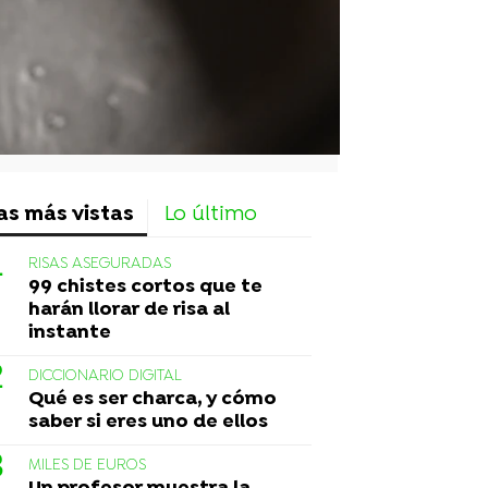
as más vistas
Lo último
RISAS ASEGURADAS
99 chistes cortos que te
harán llorar de risa al
instante
DICCIONARIO DIGITAL
Qué es ser charca, y cómo
saber si eres uno de ellos
MILES DE EUROS