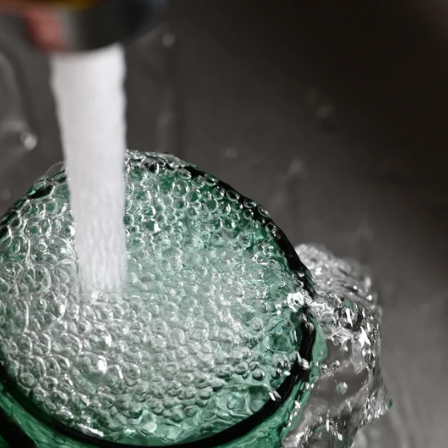
: un truco que solo se le podría ocurrir a un estadounide
Whatsapp
Facebook
X
Flipboa