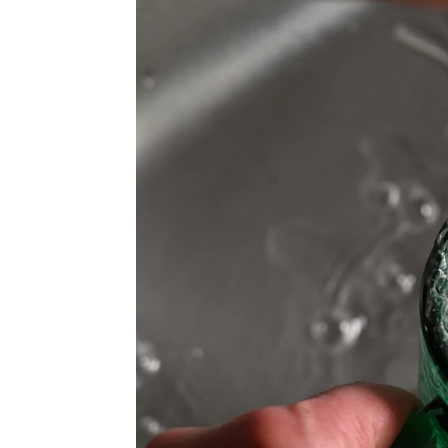
Cocinar el salmón en el lavavajillas
Jaime García Sánchez
Publicado:
11 de noviembre de 2023, 17:03