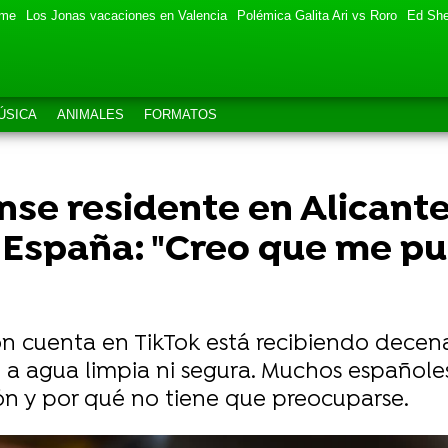
eme
Los Jonas vacaciones en Valencia
Polémica Galita Ari vs Roro
Ed She
ÚSICA
ANIMALES
FORMATOS
se residente en Alicante
e España: "Creo que me p
 cuenta en TikTok está recibiendo decena
a agua limpia ni segura. Muchos españoles
zón y por qué no tiene que preocuparse.