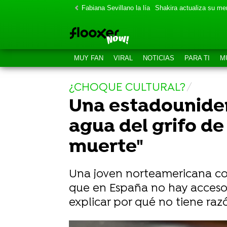
Fabiana Sevillano la lía
Shakira actualiza su m
MUY FAN
VIRAL
NOTICIAS
PARA TI
M
¿CHOQUE CULTURAL?
Una estadouniden
agua del grifo d
muerte"
Una joven norteamericana con
que en España no hay acceso 
explicar por qué no tiene ra