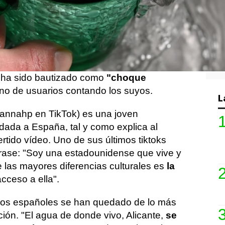
 una experiencia, sobre todo durante el
ue todavía eres
un recién llegado
y,
e toca a acostumbrarte a ciertas cosas.
cial al descubrir de primera mano
as del lugar en el que estás que
ha sido bautizado como
"choque
leno de usuarios contando los suyos.
L
nnahp en TikTok) es una joven
ada a España, tal y como explica al
tido vídeo. Uno de sus últimos tiktoks
frase: "Soy una estadounidense que vive y
 las mayores diferencias culturales es
la
acceso a ella".
ios españoles se han quedado de lo más
ción. "El agua de donde vivo, Alicante,
se