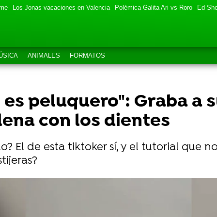
eme
Los Jonas vacaciones en Valencia
Polémica Galita Ari vs Roro
Ed She
ÚSICA
ANIMALES
FORMATOS
e es peluquero": Graba a 
lena con los dientes
? El de esta tiktoker sí, y el tutorial que 
ijeras?
su gato consigue abrirle la puerta: un salvador inesper
 al colegio escondido en la mochila pero su madre la pil