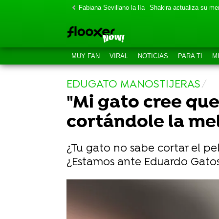
Fabiana Sevillano la lía
Shakira actualiza su m
MUY FAN
VIRAL
NOTICIAS
PARA TI
M
EDUGATO MANOSTIJERAS
"Mi gato cree qu
cortándole la me
¿Tu gato no sabe cortar el pelo
¿Estamos ante Eduardo Gatost
Se queda encerrado en el balcón y 
Una niña intenta llevarse a su gato