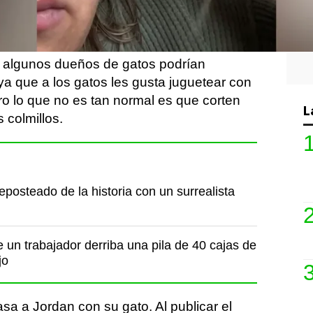
l felino decidió coger un mechón de pelo
 algunos dueños de gatos podrían
 ya que a los gatos les gusta juguetear con
ro lo que no es tan normal es que corten
L
colmillos.
posteado de la historia con un surrealista
un trabajador derriba una pila de 40 cajas de
jo
asa a Jordan con su gato. Al publicar el