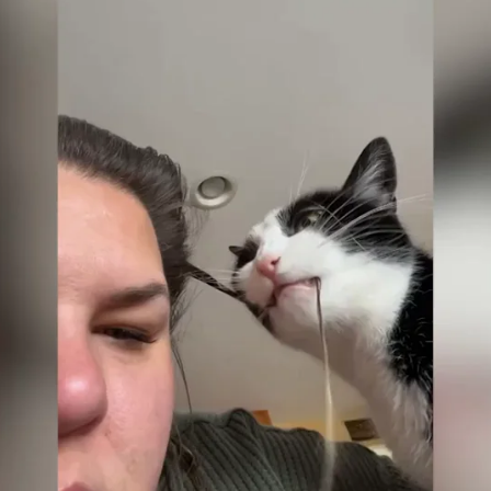
Whatsapp
Facebook
X
Flipboa
 de 30 años, estaba grabando un tierno
 se acercó a ella para pedir unos mimos.