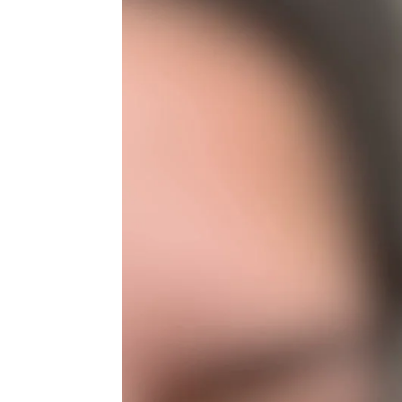
Flooxer Now
Publicado:
25 de enero de 2024, 13:12
Jordan Myszka, una joven
vídeo junto a su gato, que