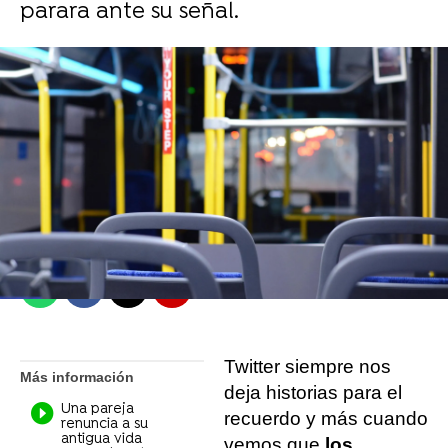
parara ante su señal.
Mario Fernández
Madrid
Publicado:
18 de abril de 2022, 19:47
Whatsapp
Facebook
X
Flipboard
Twitter siempre nos
Más información
deja historias para el
Una pareja
recuerdo y más cuando
renuncia a su
antigua vida
vemos que
los