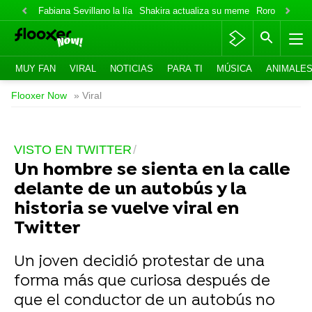
Fabiana Sevillano la lía
Shakira actualiza su meme
Roro lo niega
MUY FAN
VIRAL
NOTICIAS
PARA TI
MÚSICA
ANIMALE
Flooxer Now
» Viral
VISTO EN TWITTER
Un hombre se sienta en la calle
delante de un autobús y la
historia se vuelve viral en
Twitter
Un joven decidió protestar de una
forma más que curiosa después de
que el conductor de un autobús no