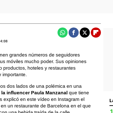
Whatsapp
Facebook
X
Flipboa
14:08
ienen grandes números de seguidores
sus móviles mucho poder. Sus opiniones
 productos, hoteles y restaurantes
 importante.
los dos lados de una polémica en una
o
la influencer Paula Manzanal
que tiene
s explicó en este vídeo en Instagram el
L
o en un restaurante de Barcelona en el que
con una bebida traída de la calle.