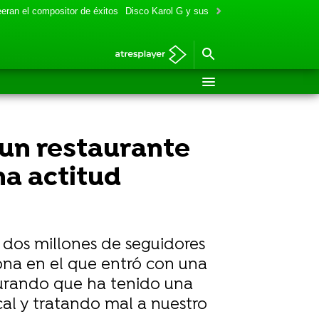
eran el compositor de éxitos
Disco Karol G y sus colaboraciones
Aitana y
 un restaurante
na actitud
 dos millones de seguidores
ona en el que entró con una
egurando que ha tenido una
al y tratando mal a nuestro