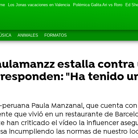
eme
Los Jonas vacaciones en Valencia
Polémica Galita Ari vs Roro
Ed She
ÚSICA
ANIMALES
FORMATOS
aulamanzz estalla contra
 responden: "Ha tenido u
o-peruana Paula Manzanal, que cuenta con
ente que vivió en un restaurante de Barcel
te han criticado el vídeo la influencer as
sa incumpliendo las normas de nuestro loc