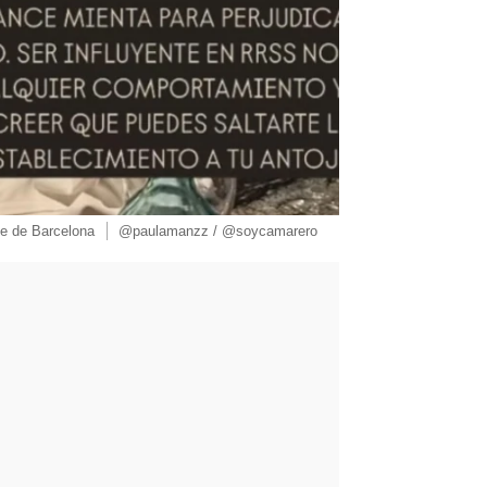
te de Barcelona
@paulamanzz / @soycamarero