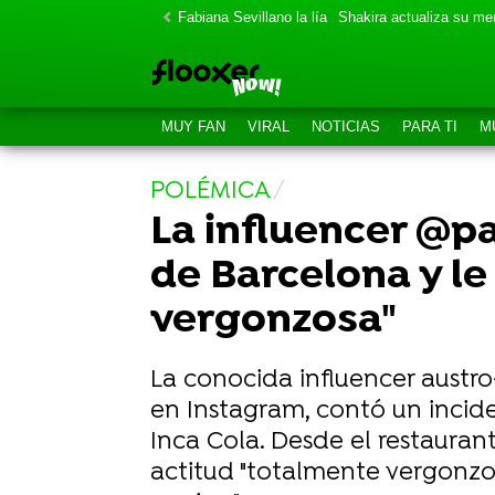
Fabiana Sevillano la lía
Shakira actualiza su m
MUY FAN
VIRAL
NOTICIAS
PARA TI
M
POLÉMICA
La influencer @p
de Barcelona y le
vergonzosa"
La conocida influencer austr
en Instagram, contó un incid
Inca Cola. Desde el restauran
actitud "totalmente vergonzo