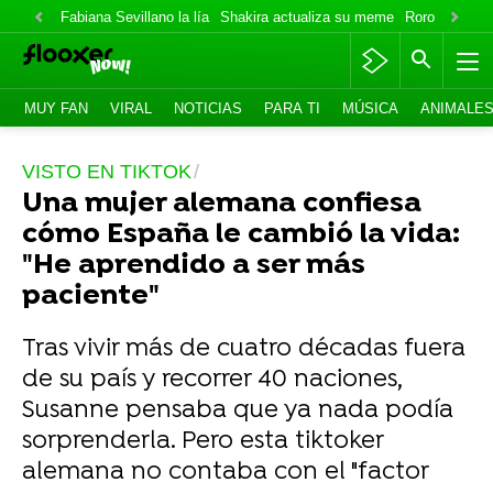
Fabiana Sevillano la lía
Shakira actualiza su meme
Roro lo niega
MUY FAN
VIRAL
NOTICIAS
PARA TI
MÚSICA
ANIMALE
VISTO EN TIKTOK
Una mujer alemana confiesa
cómo España le cambió la vida:
"He aprendido a ser más
paciente"
Tras vivir más de cuatro décadas fuera
de su país y recorrer 40 naciones,
Susanne pensaba que ya nada podía
sorprenderla. Pero esta tiktoker
alemana no contaba con el "factor