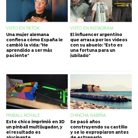
VISTO EN TIKTOK
VISTO EN INSTAGRAM
Una mujer alemana
El influencer argentino
confiesa cómo España le
que arrasa por los vídeos
cambió la vida: "He
con su abuelo: "Esto es
aprendido a ser más
una fortuna para un
paciente"
jubilado"
PINBALL ROYALE
CHINCHA RABIÑA
Este chico imprimió en 3D
Se pasó años
un pinball multijugador, y
construyendo su castillo
el resultado es
y se lo expropiaron antes
alucinante
de estrenarlo