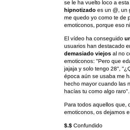
se le ha vuelto loco a est
hipnotizado
es un @, un g
me quedo yo como te de 
emoticonos, porque eso ni
El vídeo ha conseguido
un
usuarios han destacado en
demasiado viejos
al no c
emoticonos: "Pero que eda
jajaja y solo tengo 28", "
época aún se usaba me ha
hecho mayor cuando las 
hacías tu como algo raro".
Para todos aquellos que, c
emoticonos, os dejamos es
$.$
Confundido