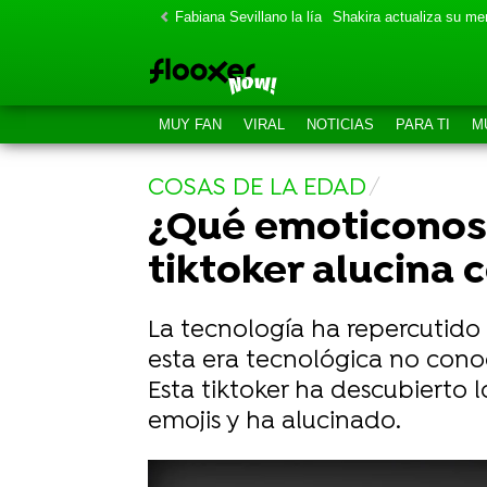
Fabiana Sevillano la lía
Shakira actualiza su m
MUY FAN
VIRAL
NOTICIAS
PARA TI
M
COSAS DE LA EDAD
¿Qué emoticonos 
tiktoker alucina 
La tecnología ha repercutido
esta era tecnológica no conoc
Esta tiktoker ha descubierto 
emojis y ha alucinado.