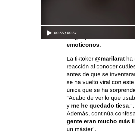
generaciones que han naci
tecnológica poco se pued
de la invención de estos
en una expansión más de n
tenga que ver con estos t
emoticonos
.
La tiktoker
@marilarat
ha 
reacción al conocer cuále
antes de que se inventara
se ha vuelto viral con est
única que se ha sorprendi
"Acabo de ver lo que usa
y
me he quedado tiesa
."
Además, continúa confesa
gente eran mucho más li
un máster".