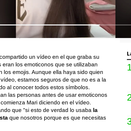
do en la época de Internet y la revolución
en imaginar sobre
cómo era la vida antes
 aparatos
. Los móviles se han convertido
uestro cuerpo y, por tanto, todo lo que
eléfonos, como es el caso de los
L
compartido un vídeo en el que graba su
s eran los emoticonos que se utilizaban
n los emojis. Aunque ella haya sido quien
e vídeo, estamos seguros de que no es a la
do al conocer todos estos símbolos.
ban las personas antes de usar emoticonos
, comienza Mari diciendo en el vídeo.
ndo que "si esto de verdad lo usaba
la
sta
que nosotros porque es que necesitas