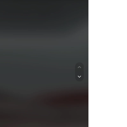
de solían estar
rd