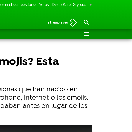
eran el compositor de éxitos
Disco Karol G y sus colaboraciones
Aitana y
mojis? Esta
rsonas que han nacido en
phone, Internet o los emojis.
ndaban antes en lugar de los