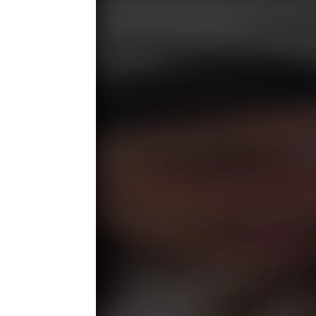
Un usuario de Twitter avisa a sus s
María Ibernón
Publicado:
11 de mayo de 2024, 17:24
La tecnología ha cambiado