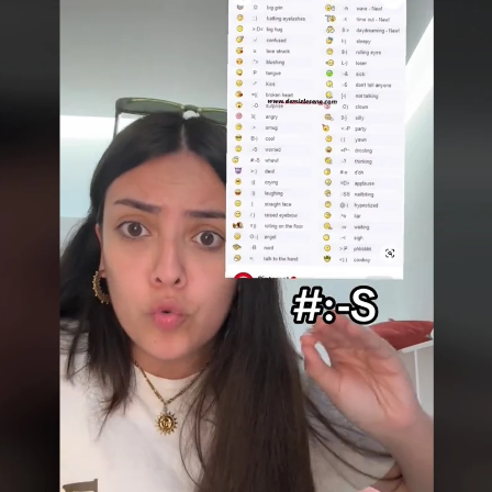
eguidores de que las alarmas de la ropa ya no están don
Whatsapp
Facebook
X
Flipboa
 radicalmente nuestra vida. Las