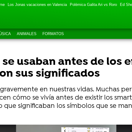
eme
Los Jonas vacaciones en Valencia
Polémica Galita Ari vs Roro
Ed She
ÚSICA
ANIMALES
FORMATOS
se usaban antes de los e
con sus significados
 gravemente en nuestras vidas. Muchas pe
en cómo se vivía antes de existir los smart
lo que significaban los símbolos que se ma