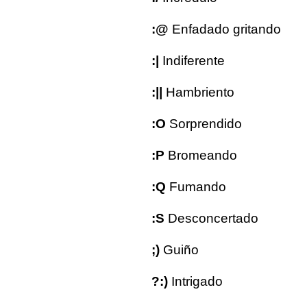
:@
Enfadado gritando
:|
Indiferente
:||
Hambriento
:O
Sorprendido
:P
Bromeando
:Q
Fumando
:S
Desconcertado
;)
Guiño
?:)
Intrigado