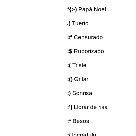
*{:-)
Papá Noel
.)
Tuerto
:#
Censurado
:$
Ruborizado
:(
Triste
:()
Gritar
:)
Sonrisa
:’)
Llorar de risa
:*
Besos
:/
Incrédulo