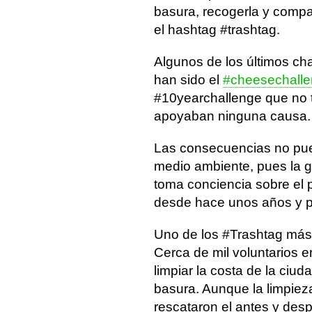
basura, recogerla y compar
el hashtag #trashtag.
Algunos de los últimos cha
han sido el
#cheesechall
#10yearchallenge que no t
apoyaban ninguna causa.
Las consecuencias no pued
medio ambiente, pues la g
toma conciencia sobre el 
desde hace unos años y po
Uno de los #Trashtag más 
Cerca de mil voluntarios
limpiar la costa de la ciud
basura. Aunque la limpieza
rescataron el antes y desp