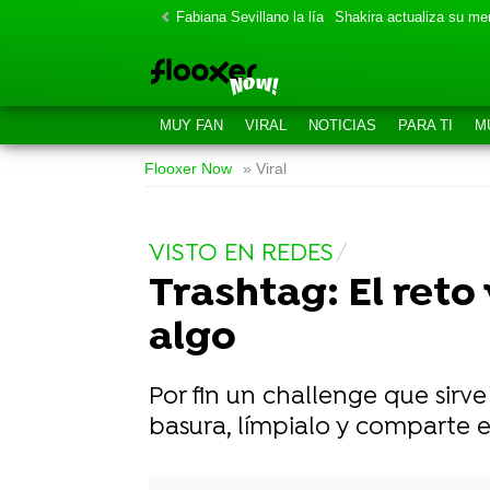
Fabiana Sevillano la lía
Shakira actualiza su m
MUY FAN
VIRAL
NOTICIAS
PARA TI
M
Flooxer Now
» Viral
VISTO EN REDES
Trashtag: El reto 
algo
Por fin un challenge que sirve
basura, límpialo y comparte e
-