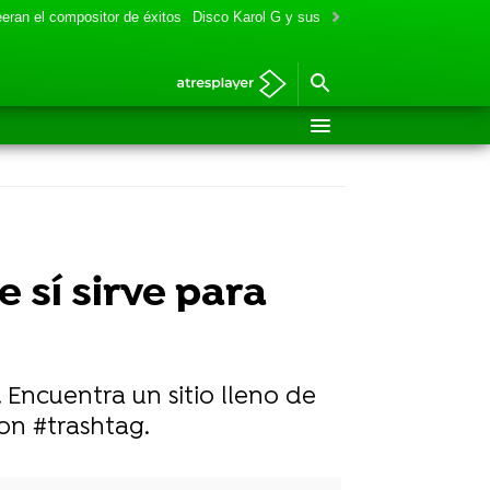
eran el compositor de éxitos
Disco Karol G y sus colaboraciones
Aitana y
e sí sirve para
 Encuentra un sitio lleno de
con #trashtag.