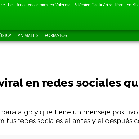
eme
Los Jonas vacaciones en Valencia
Polémica Galita Ari vs Roro
Ed She
ÚSICA
ANIMALES
FORMATOS
viral en redes sociales qu
 para algo y que tiene un mensaje positivo.
n tus redes sociales el antes y el después 