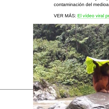
contaminación del medio
VER MÁS:
El vídeo viral
Más sobre este tema:
memes
Twitter