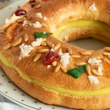
Whatsapp
Facebook
X
Flipboa
abida a todo tipo de historias: tristes,
n este caso, se ha hecho viral una historia
cionada con la aplicación de Blablacar y