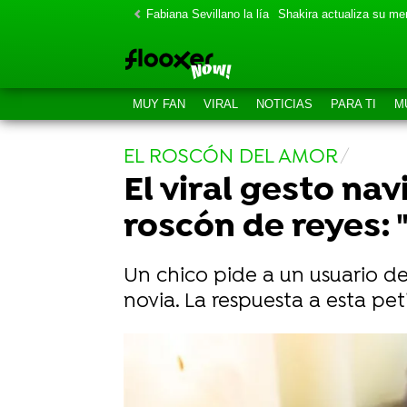
Fabiana Sevillano la lía
Shakira actualiza su m
MUY FAN
VIRAL
NOTICIAS
PARA TI
M
EL ROSCÓN DEL AMOR
El viral gesto na
roscón de reyes: 
Un chico pide a un usuario de
novia. La respuesta a esta pe
Esta chica se vuelve viral en Tik To