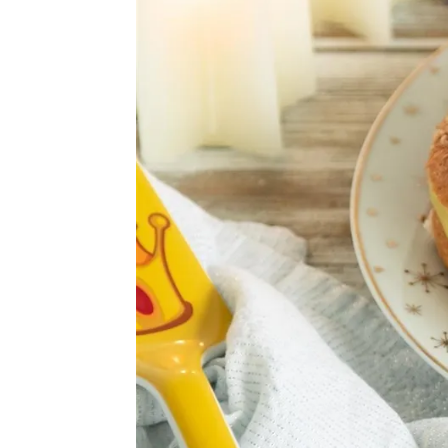
María Ibernón
Publicado:
09 de enero de 2024, 17:46
Las redes sociales tienen c
graciosas e impactantes. E
de amor y de bondad, rela