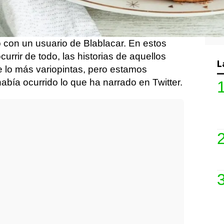
í, una mezcla un poco rara.
nexEs
ha compartido varias imágenes
o con un usuario de Blablacar. En estos
urrir de todo, las historias de aquellos
L
 lo más variopintas, pero estamos
bía ocurrido lo que ha narrado en Twitter.