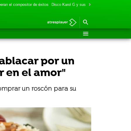
eran el compositor de éxitos
Disco Karol G y sus colaboraciones
Aitana y
lablacar por un
r en el amor"
comprar un roscón para su