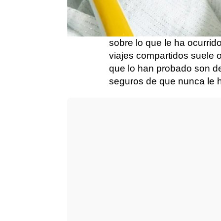
con el roscón de Reyes. S
El usuario de Twitter
@Ma
sobre lo que le ha ocurrid
viajes compartidos suele oc
que lo han probado son de
seguros de que nunca le ha