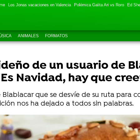
eme
Los Jonas vacaciones en Valencia
Polémica Galita Ari vs Roro
Ed She
ÚSICA
ANIMALES
FORMATOS
videño de un usuario de B
"Es Navidad, hay que cree
 Blablacar que se desvíe de su ruta para 
tición nos ha dejado a todos sin palabras.
k al contar la cita Tinder que tuvo con su primo