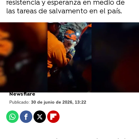
resistencia y esperanza en medio de
las tareas de salvamento en el país.
Newsflare
Pillado en cámara: un perro roba comida
de una tienda de mascotas en Brasil
Newsflare
Publicado:
30 de junio de 2026, 13:22
Whatsapp
Facebook
X
Flipboard