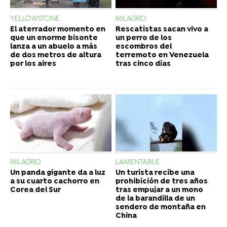
YELLOWSTONE
MILAGRO
El aterrador momento en
Rescatistas sacan vivo a
que un enorme bisonte
un perro de los
lanza a un abuelo a más
escombros del
de dos metros de altura
terremoto en Venezuela
por los aires
tras cinco días
MILAGRO
LAMENTABLE
Un panda gigante da a luz
Un turista recibe una
a su cuarto cachorro en
prohibición de tres años
Corea del Sur
tras empujar a un mono
de la barandilla de un
sendero de montaña en
China