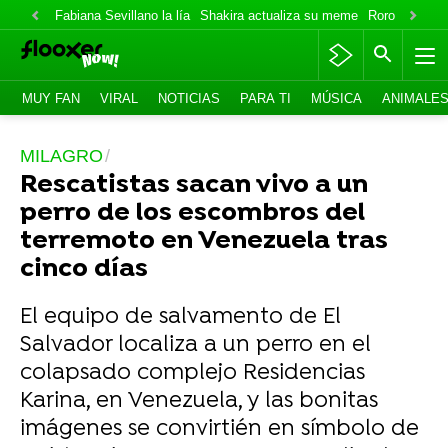
Fabiana Sevillano la lía
Shakira actualiza su meme
Roro lo niega
MUY FAN
VIRAL
NOTICIAS
PARA TI
MÚSICA
ANIMALE
MILAGRO
Rescatistas sacan vivo a un
perro de los escombros del
terremoto en Venezuela tras
cinco días
El equipo de salvamento de El
Salvador localiza a un perro en el
colapsado complejo Residencias
Karina, en Venezuela, y las bonitas
imágenes se convirtién en símbolo de