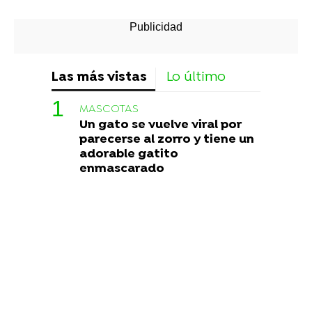
Las más vistas
Lo último
MASCOTAS
Un gato se vuelve viral por
parecerse al zorro y tiene un
adorable gatito
enmascarado
TRISTE
Un delfín carga a su cría
muerta con su manada
Liopardo
Le retiran el carnet de