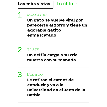
Las más vistas
Lo último
MASCOTAS
Un gato se vuelve viral por
parecerse al zorro y tiene un
adorable gatito
enmascarado
TRISTE
Un delfín carga a su cría
muerta con su manada
Liopardo
Le retiran el carnet de
conducir y va a la
universidad en el Jeep de la
Barbie