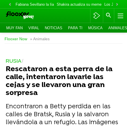
Fabiana Sevillano la lía
Shakira actualiza su meme
Los Jonas va
MUY FAN
VIRAL
NOTICIAS
PARA TI
MÚSICA
ANIMALE
Flooxer Now
» Animales
RUSIA
Rescataron a esta perra de la
calle, intentaron lavarle las
cejas y se llevaron una gran
sorpresa
Encontraron a Betty perdida en las
calles de Bratsk, Rusia y la salvaron
llevándola a un refugio. Las imágenes