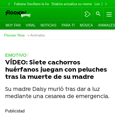
Fabiana Sevillano la lía
Shakira actualiza su meme
Los Jonas va
MUY FAN
VIRAL
NOTICIAS
PARA TI
MÚSICA
ANIMALE
Flooxer Now
» Animales
EMOTIVO
VÍDEO: Siete cachorros
huérfanos juegan con peluches
tras la muerte de su madre
Su madre Daisy murió tras dar a luz
mediante una cesarea de emergencia.
-