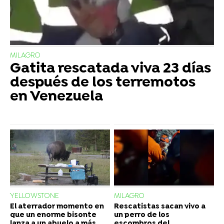
MILAGRO
Gatita rescatada viva 23 días
después de los terremotos
en Venezuela
YELLOWSTONE
MILAGRO
El aterrador momento en
Rescatistas sacan vivo a
que un enorme bisonte
un perro de los
lanza a un abuelo a más
escombros del