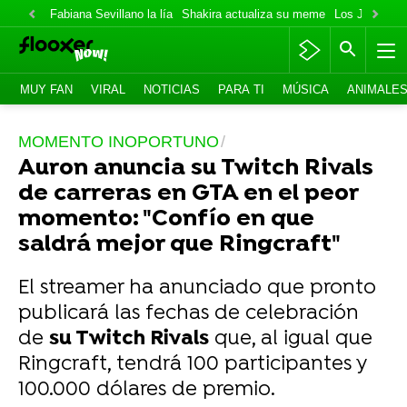
Fabiana Sevillano la lía
Shakira actualiza su meme
Los Jonas va
MUY FAN
VIRAL
NOTICIAS
PARA TI
MÚSICA
ANIMALE
MOMENTO INOPORTUNO
Auron anuncia su Twitch Rivals
de carreras en GTA en el peor
momento: "Confío en que
saldrá mejor que Ringcraft"
El streamer ha anunciado que pronto
publicará las fechas de celebración
de
su Twitch Rivals
que, al igual que
Ringcraft, tendrá 100 participantes y
100.000 dólares de premio.