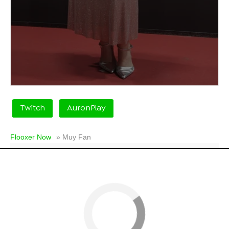
Twitch
AuronPlay
Flooxer Now
» Muy Fan