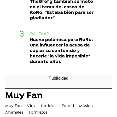
TheGrefg también se mete
en el tema del casco de
RoRo: “Estaba bien para ser
gladiador”
GALITAARI
Nueva polémica para RoRo:
Una influencer la acusa de
copiar su contenido y
hacerle "la vida imposible"
durante años
Muy Fan
Muy Fan
Viral
Noticias
Para ti
Música
Animales
Formatos