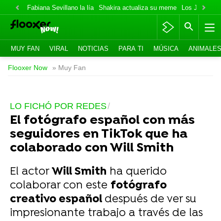
Fabiana Sevillano la lía
Shakira actualiza su meme
Los Jonas va
MUY FAN
VIRAL
NOTICIAS
PARA TI
MÚSICA
ANIMALE
Flooxer Now
» Muy Fan
LO FICHÓ POR REDES
El fotógrafo español con más
seguidores en TikTok que ha
colaborado con Will Smith
El actor
Will Smith
ha querido
colaborar con este
fotógrafo
creativo español
después de ver su
impresionante trabajo a través de las