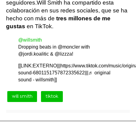
seguidores.Will Smith ha compartido esta
colaboración en sus redes sociales, que se ha
hecho con más de
tres millones de me
gustas
en TikTok.
@willsmith
Dropping beats in @moncler with
@jordi.koalitic & @lizzza!
[[LINK:EXTERNO|||https://www.tiktok.com/music/origin
sound-6801151757872335622|||♬ original
sound - willsmith]]
will smith
tiktok