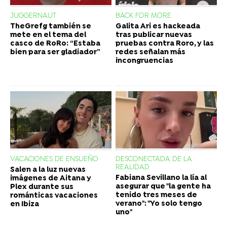
JUGGERNAUT
BACK FOR MORE
TheGrefg también se
Galita Ari es hackeada
mete en el tema del
tras publicar nuevas
casco de RoRo: “Estaba
pruebas contra Roro, y las
bien para ser gladiador”
redes señalan más
incongruencias
VACACIONES DE ENSUEÑO
DESCONECTADA DE LA
REALIDAD
Salen a la luz nuevas
Fabiana Sevillano la lía al
imágenes de Aitana y
asegurar que "la gente ha
Plex durante sus
tenido tres meses de
románticas vacaciones
verano": "Yo solo tengo
en Ibiza
uno"