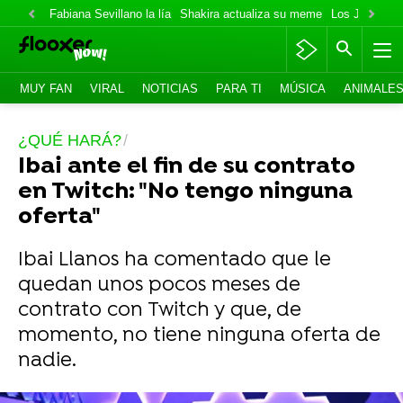
Fabiana Sevillano la lía
Shakira actualiza su meme
Los Jonas va
MUY FAN
VIRAL
NOTICIAS
PARA TI
MÚSICA
ANIMALE
¿QUÉ HARÁ?
Ibai ante el fin de su contrato
en Twitch: "No tengo ninguna
oferta"
Ibai Llanos ha comentado que le
quedan unos pocos meses de
contrato con Twitch y que, de
momento, no tiene ninguna oferta de
nadie.