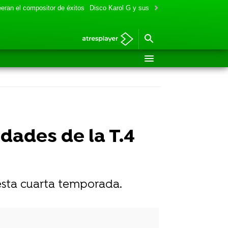
eran el compositor de éxitos
Disco Karol G y sus colaboraciones
Aitana y
dades de la T.4
esta cuarta temporada.