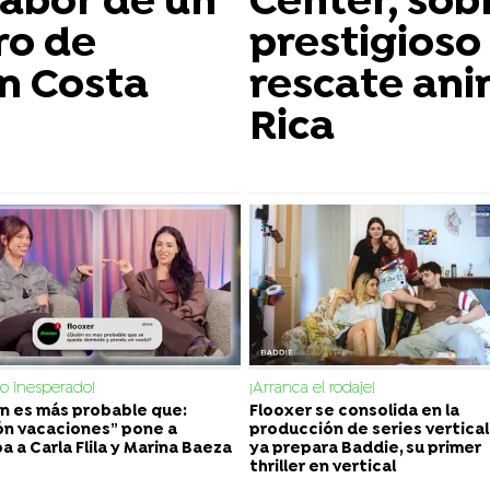
labor de un
Center, sobr
ro de
prestigioso
n Costa
rescate ani
Rica
to inesperado!
¡Arranca el rodaje!
n es más probable que:
Flooxer se consolida en la
ón vacaciones” pone a
producción de series vertical
a a Carla Flila y Marina Baeza
ya prepara Baddie, su primer
thriller en vertical