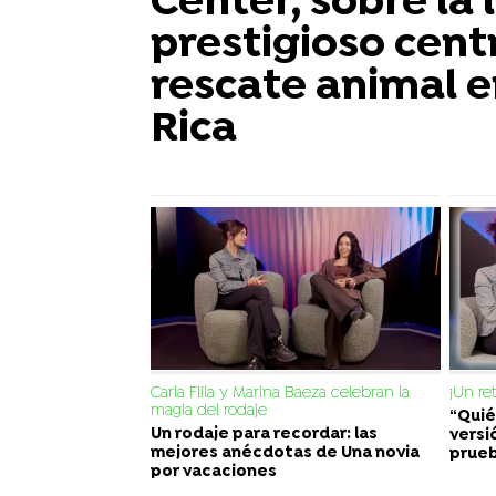
Center, sobre la 
prestigioso cent
rescate animal e
Rica
Carla Flila y Marina Baeza celebran la
¡Un re
magia del rodaje
“Quié
Un rodaje para recordar: las
versi
mejores anécdotas de Una novia
prueb
por vacaciones