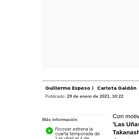
Guillermo Espeso
|
Carlota Galdón
Publicado:
29 de enero de 2021, 10:22
Con moti
Más información
'Las Uña
Flooxer estrena la
Takanash
cuarta temporada de
'Las uñas' el 4 de