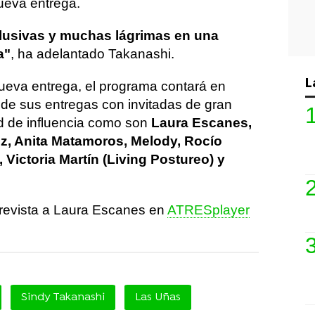
ueva entrega.
lusivas y muchas lágrimas en una
a"
, ha adelantado Takanashi.
L
ueva entrega, el programa contará en
de sus entregas con invitadas de gran
d de influencia como son
Laura Escanes,
ez, Anita Matamoros, Melody, Rocío
ictoria Martín (Living Postureo) y
ntrevista a Laura Escanes en
ATRESplayer
Sindy Takanashi
Las Uñas