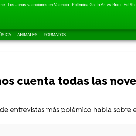
eme
Los Jonas vacaciones en Valencia
Polémica Galita Ari vs Roro
Ed She
ÚSICA
ANIMALES
FORMATOS
os cuenta todas las nove
de entrevistas más polémico habla sobre 