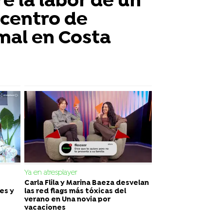
e la labor de un
 centro de
mal en Costa
Ya en atresplayer
Carla Flila y Marina Baeza desvelan
es y
las red flags más tóxicas del
verano en Una novia por
vacaciones