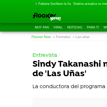
Fabiana Sevillano la lía
Shakira actualiza su m
MUY FAN
VIRAL
NOTICIAS
PARA TI
M
Flooxer Now
» Formatos
» Las uñas
Entrevista
Sindy Takanashi n
de 'Las Uñas'
La conductora del programa 
-