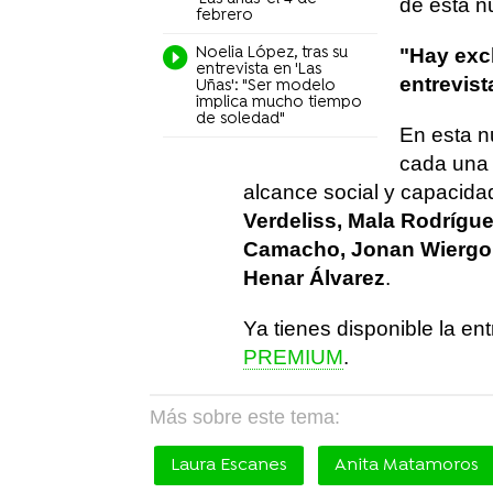
de esta n
febrero
Noelia López, tras su
"Hay exc
entrevista en 'Las
entrevist
Uñas': "Ser modelo
implica mucho tiempo
de soledad"
En esta n
cada una 
alcance social y capacida
Verdeliss, Mala Rodrígu
Camacho, Jonan Wiergo, V
Henar Álvarez
.
Ya tienes disponible la e
PREMIUM
.
Más sobre este tema:
Laura Escanes
Anita Matamoros