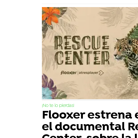
¡No te lo pierdas!
Flooxer estrena 
el documental R