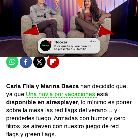
Sandra Lázaro
Publicado:
26 de junio de 2026, 16:54
Whatsapp
Facebook
X
Flipboard
Carla Flila y Marina Baeza
han decidido que,
ya que
Una novia por vacaciones
está
disponible en atresplayer
, lo mínimo es poner
sobre la mesa las red flags del verano… y
prenderles fuego. Armadas con humor y cero
filtros, se atreven con nuestro juego de red
flags y green flags.