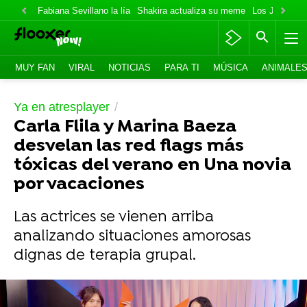
Fabiana Sevillano la lía
Shakira actualiza su meme
Los Jonas va
MUY FAN
VIRAL
NOTICIAS
PARA TI
MÚSICA
ANIMALE
Ya en atresplayer
Carla Flila y Marina Baeza
desvelan las red flags más
tóxicas del verano en Una novia
por vacaciones
Las actrices se vienen arriba
analizando situaciones amorosas
dignas de terapia grupal.