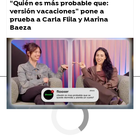
“Quién es más probable que:
versión vacaciones” pone a
prueba a Carla Flila y Marina
Baeza
Carla Flila
Flooxer Now
» Formatos
» Una novia por vacaciones