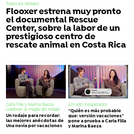
Todos los detalles
Flooxer estrena muy pronto
el documental Rescue
Center, sobre la labor de un
prestigioso centro de
rescate animal en Costa Rica
Carla Flila y Marina Baeza
¡Un reto inesperado!
celebran la magia del rodaje
“Quién es más probable
Un rodaje para recordar:
que: versión vacaciones”
las mejores anécdotas de
pone a prueba a Carla Flila
Una novia por vacaciones
y Marina Baeza