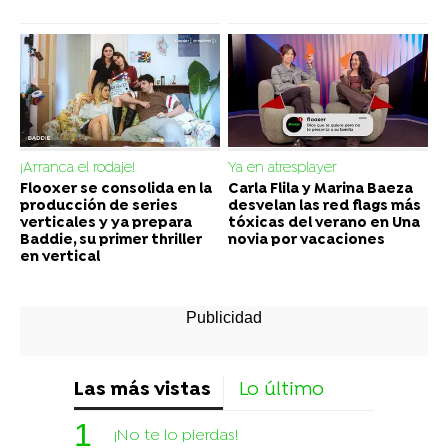
¡Arranca el rodaje!
Ya en atresplayer
Flooxer se consolida en la
Carla Flila y Marina Baeza
producción de series
desvelan las red flags más
verticales y ya prepara
tóxicas del verano en Una
Baddie, su primer thriller
novia por vacaciones
en vertical
Las más vistas
Lo último
¡No te lo pierdas!