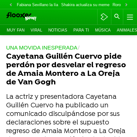
Fabiana Sevillano la lía
Shakira actualiza su meme
Roro lo niega
MUY FAN
VIRAL
NOTICIAS
PARA TI
MÚSICA
ANIMALE
UNA MOVIDA INESPERADA
Cayetana Guillén Cuervo pide
perdón por desvelar el regreso
de Amaia Montero a La Oreja
de Van Gogh
La actriz y presentadora Cayetana
Guillén Cuervo ha publicado un
comunicado disculpándose por sus
declaraciones sobre el supuesto
regreso de Amaia Montero a La Oreja