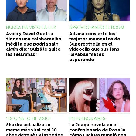
NUNCA HA VISTO LA LUZ
APROVECHANDO EL BOOM
Avicii y David Guetta
Aitana convierte los
tienen una colaboración
mejores momentos de
inédita que podría salir
Superestrella en el
algún día: "Quizá le quite
videoclip que sus fans
las telarañas”
llevaban meses
esperando
"ESTO YA LO HE VISTO"
EN BUENOS AIRES
Shakira actualiza su
La Joaqui revela en el
meme más viral casi 30
confesionario de Rosalía
años después y las redes
cómo Luck Ra rompió con