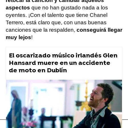
retocar la canción y cambiar aquellos
aspectos
que no han gustado nada a los
oyentes. ¡Con el talento que tiene Chanel
Terrero, está claro que, con unas buenas
canciones que la respalden,
conseguirá llegar
muy lejos
!
El oscarizado músico irlandés Glen
Hansard muere en un accidente
de moto en Dublín
Flooxer Now
» Música
Chanel Terrero
Música