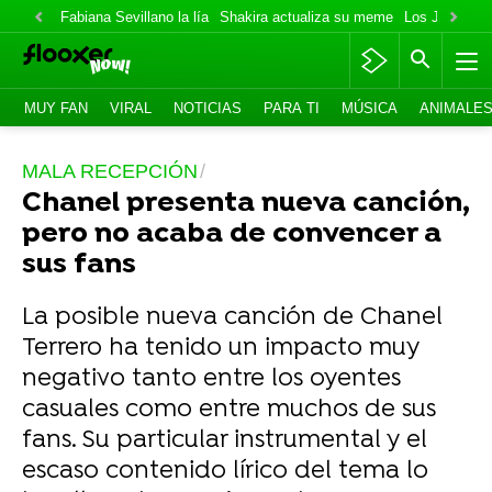
Fabiana Sevillano la lía
Shakira actualiza su meme
Los Jonas va
MUY FAN
VIRAL
NOTICIAS
PARA TI
MÚSICA
ANIMALE
MALA RECEPCIÓN
Chanel presenta nueva canción,
pero no acaba de convencer a
sus fans
La posible nueva canción de Chanel
Terrero ha tenido un impacto muy
negativo tanto entre los oyentes
casuales como entre muchos de sus
fans. Su particular instrumental y el
escaso contenido lírico del tema lo