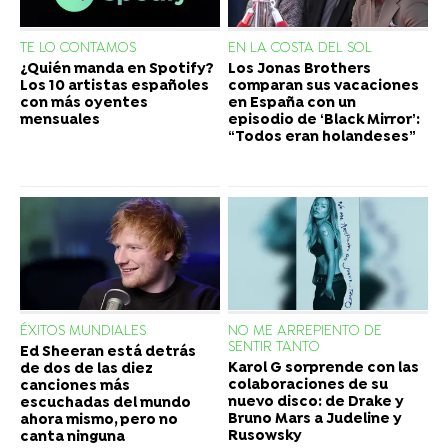
TE LO CONTAMOS
EN LA COSTA DEL SOL
¿Quién manda en Spotify?
Los Jonas Brothers
Los 10 artistas españoles
comparan sus vacaciones
con más oyentes
en España con un
mensuales
episodio de ‘Black Mirror’:
“Todos eran holandeses”
ÉXITOS MUNDIALES
NO ME ARREPIENTO DE
SENTIR TANTO
Ed Sheeran está detrás
Karol G sorprende con las
de dos de las diez
colaboraciones de su
canciones más
nuevo disco: de Drake y
escuchadas del mundo
Bruno Mars a Judeline y
ahora mismo, pero no
Rusowsky
canta ninguna