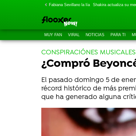
Fabiana Sevillano la lía
Shakira actualiza su m
MUY FAN
VIRAL
NOTICIAS
PARA TI
M
CONSPIRACIÓNES MUSICALES
¿Compró Beyoncé
El pasado domingo 5 de enero
récord histórico de más prem
que ha generado alguna crític