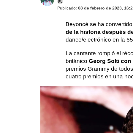
Publicado:
08 de febrero de 2023, 16:
Beyoncé se ha convertido
de la historia después d
dance/electrónico en la 6
La cantante rompió el réco
británico
Georg Solti con 
premios Grammy de todos 
cuatro premios en una no
El aplauso por parte de t
en la gala, por parte de s
parte de los fans ha sido
que surjan ciertas crític
Nadie duda del talento com