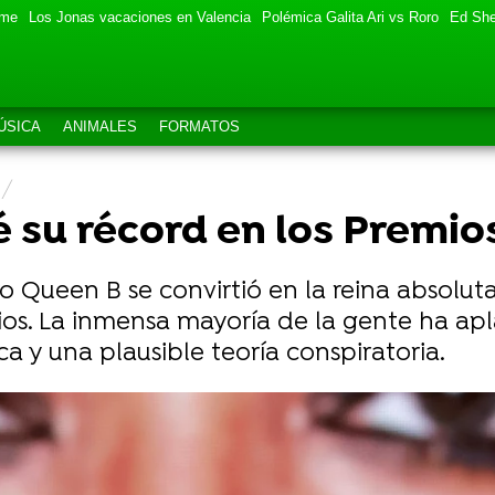
eme
Los Jonas vacaciones en Valencia
Polémica Galita Ari vs Roro
Ed She
ÚSICA
ANIMALES
FORMATOS
 su récord en los Premi
 Queen B se convirtió en la reina absolu
ios. La inmensa mayoría de la gente ha ap
a y una plausible teoría conspiratoria.