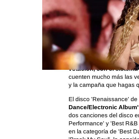
su carrera y del trabajo q
que acaban convirtiéndose
Su récord es completamen
el paso de los años pero l
alejados de las críticas
.
Desde hace muchos años
votación, con el sistema
cuenten mucho más las ven
y la campaña que hagas que
El disco 'Renaissance' de
Dance/Electronic Album'
dos canciones del disco en
Performance' y 'Best R&B 
en la categoría de 'Best D