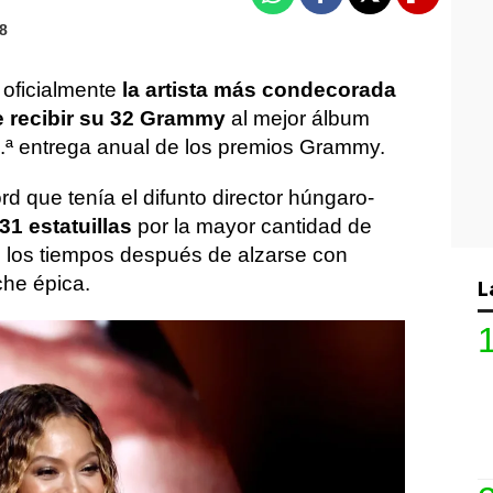
Whatsapp
Facebook
X
Flipboa
28
 oficialmente
la artista más condecorada
e recibir su 32 Grammy
al mejor álbum
5.ª entrega anual de los premios Grammy.
rd que tenía el difunto director húngaro-
31 estatuillas
por la mayor cantidad de
los tiempos después de alzarse con
che épica.
L
odo el mundo que se encontraba presente
us compañeros en la industria y por gran
 generalizado pero eso
no ha impedido
as puntuales o cierta polémica
.
o artista de Beyoncé, del mérito que tiene