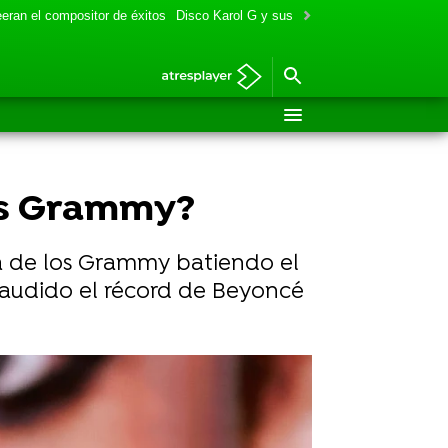
eran el compositor de éxitos
Disco Karol G y sus colaboraciones
Aitana y
os Grammy?
ta de los Grammy batiendo el
laudido el récord de Beyoncé