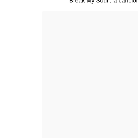
'Break My Soul', la canció