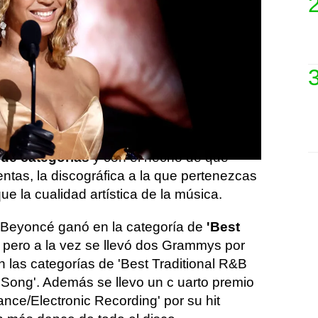
ue hay detrás de sus discos que son los
 en éxitos y premios.
te merecido y probablemente crezca con
os Premios Grammy nunca han estado
 existen voces
críticas con el sistema de
 de categorías
y con el hecho de que
tas, la discográfica a la que pertenezcas
 la cualidad artística de la música.
 Beyoncé ganó en la categoría de
'Best
pero a la vez se llevó dos Grammys por
 las categorías de 'Best Traditional R&B
Song'. Además se llevo un c uarto premio
ance/Electronic Recording' por su hit