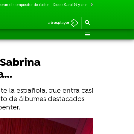
eran el compositor de éxitos
Disco Karol G y sus colaboraciones
Aitana y
 Sabrina
...
nte la española, que entra casi
ento de álbumes destacados
penter.
ros