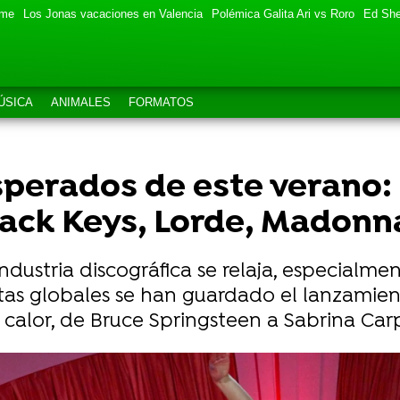
eme
Los Jonas vacaciones en Valencia
Polémica Galita Ari vs Roro
Ed She
ÚSICA
ANIMALES
FORMATOS
sperados de este verano:
ack Keys, Lorde, Madonna
ndustria discográfica se relaja, especialme
istas globales se han guardado el lanzami
s calor, de Bruce Springsteen a Sabrina Car
rimavera el nuevo himno pop contra los hombres inmadu