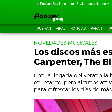
Fabiana Sevillano la lía
Shakira actualiza su m
MUY FAN
VIRAL
NOTICIAS
PARA TI
M
NOVEDADES MUSICALES
Los discos más e
Carpenter, The Bl
Con la llegada del verano la i
en letargo, pero algunos art
para refrescar los días de má
Sabrina Carpenter estrena en el P