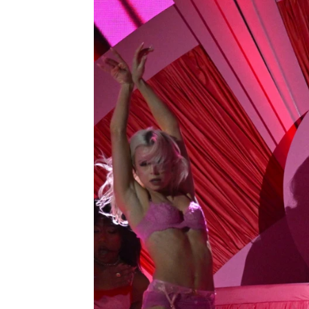
EFE
Publicado:
26 de junio de 2025, 09:21
Este verano tendrá mucha
se refiere y este es el ord