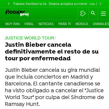
Fabiana Sevillano la lía
Shakira actualiza su meme
Los Jonas va
MUY FAN
VIRAL
NOTICIAS
PARA TI
MÚSICA
ANIMALE
JUSTICE WORLD TOUR
Justin Bieber cancela
definitivamente el resto de su
tour por enfermedad
Justin Bieber cancela su gira mundial
que incluía conciertos en Madrid y
Barcelona. El cantante canadiense se
ha visto obligado a cancelar el "Justice
World Tour" por culpa del Síndrome de
Ramsay Hunt.