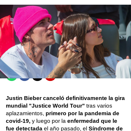
Juan Ceñal
Publicado:
02 de marzo de 2023, 17:03
Whatsapp
Facebook
X
Flipboard
Justin Bieber canceló definitivamente la gira
mundial "Justice World Tour"
tras varios
aplazamientos,
primero por la pandemia de
covid-19,
y luego por la
enfermedad que le
fue detectada
el año pasado, el
Síndrome de