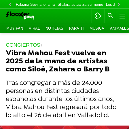
Fabiana Sevillano la lía
Shakira actualiza su meme
Los Jonas va
MUY FAN
VIRAL
NOTICIAS
PARA TI
MÚSICA
ANIMALE
CONCIERTOS
Vibra Mahou Fest vuelve en
2025 de la mano de artistas
como Siloé, Zahara o Barry B
Tras congregar a más de 24.000
personas en distintas ciudades
españolas durante los últimos años,
Vibra Mahou Fest regresará por todo
lo alto el 26 de abril en Valladolid.