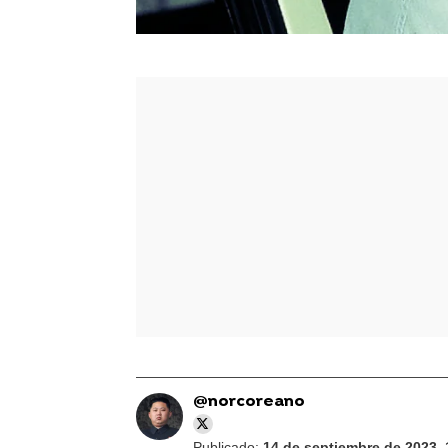
@norcoreano
Publicado:
14 de septiembre de 2023, 