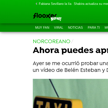
Fabiana Sevillano la lía
Shakira actualiza su m
MUY FAN
VIRAL
NOTICIAS
PARA TI
M
NORCOREANO
Ahora puedes apr
Ayer se me ocurrió probar un
un vídeo de Belén Esteban y 