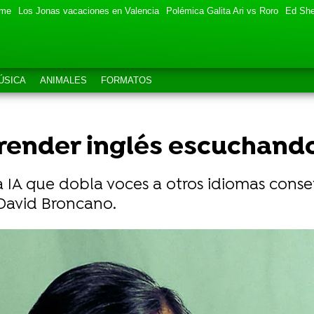
eme
Los Jonas vacaciones en Valencia
Polémica Galita Ari vs Roro
Ed She
ÚSICA
ANIMALES
FORMATOS
ender inglés escuchando 
a IA que dobla voces a otros idiomas conse
David Broncano.