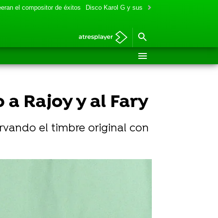
eran el compositor de éxitos
Disco Karol G y sus colaboraciones
Aitana y
a Rajoy y al Fary
rvando el timbre original con