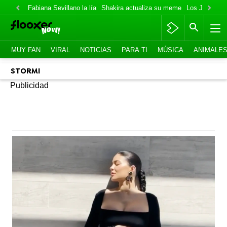
Fabiana Sevillano la lía
Shakira actualiza su meme
Los Jonas va
MUY FAN
VIRAL
NOTICIAS
PARA TI
MÚSICA
ANIMALE
STORMI