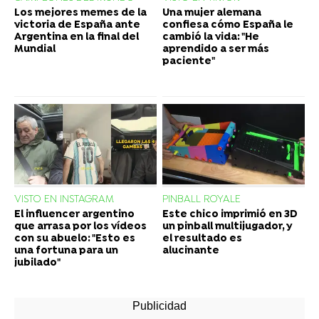
Los mejores memes de la
Una mujer alemana
victoria de España ante
confiesa cómo España le
Argentina en la final del
cambió la vida: "He
Mundial
aprendido a ser más
paciente"
VISTO EN INSTAGRAM
PINBALL ROYALE
El influencer argentino
Este chico imprimió en 3D
que arrasa por los vídeos
un pinball multijugador, y
con su abuelo: "Esto es
el resultado es
una fortuna para un
alucinante
jubilado"